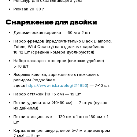
Репшнур для схватывающего узла
Рюкзак 20-30 л.
Снаряжение для двойки
Динамическая веревка — 60 м х 2 шт
Набор френдов (предпочтительно Black Diamond,
Totem, Wild Country) на отдельных карабинах —
10-12 шт (средние номера дублируются)
Набор закладок-стоперов (цветные удобнее) —
5-10 шт
Якорные крючья, заряженные оттяжками с
рапидом (подробнее
здесь
https://www.risk.ru/blog/214853
) — 7-10 шт.
Набор оттяжек (10-15 см) — 15 шт
Петли-удлинители (40-60 см) — 7 штук (лучше
из дайнимы)
Петли станционные — 120 см х 1 шт и 180 см х 1
шт
Кордалеты (репшнур длиной 5-7 м и диаметром
7 мм) — 2 шт