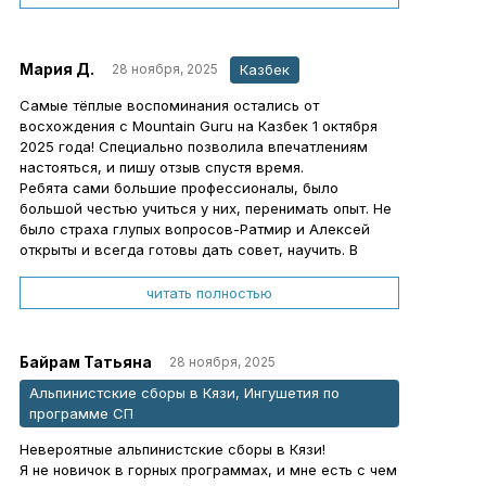
наши не всегда самые умные вопросы,
рассказывала всякие полезности и лайфхуки,
поддерживала на скалах и твердым шагом
Мария Д.
Казбек
28 ноября, 2025
указывала нам направление на маршрутах:)
И отделение тоже у нас было прекрасное, потому
Самые тёплые воспоминания остались от
что все приехали не просто потусить, а
восхождения с Mountain Guru на Казбек 1 октября
действительно развивать какие-то свои пункты. Это
2025 года! Специально позволила впечатлениям
классно, когда все, кто собираются, приезжают с
настояться, и пишу отзыв спустя время.
похожими целями и из-за этого не возникает
Ребята сами большие профессионалы, было
конфликтов.
большой честью учиться у них, перенимать опыт. Не
С организационной точки зрения тоже все было
было страха глупых вопросов-Ратмир и Алексей
супер (и это важное!), потому что на вопросы
открыты и всегда готовы дать совет, научить. В
отвечали понятно и за все проживание и тд можно
целом отмечу гибкую программу, внимательное и
было
ненавязчивое отслеживание состояния каждого
читать полностью
сразу не волноваться.
участника. В следующий раз запланирую больше
времени на свою акклиматизацию).
Спасибо всем причастным большое за прекрасную
Ребята, хочется с вами в новые путешествия!
неделю моей жизни!
Байрам Татьяна
28 ноября, 2025
Альпинистские сборы в Кязи, Ингушетия по
программе СП
Невероятные альпинистские сборы в Кязи!
Я не новичок в горных программах, и мне есть с чем