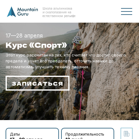
Школа альпинизма
и скалолазания на
естественном рельефе
17—28 апреля
Курс «Спорт»
Этот курс рассчитан на тех, кто считает что достиг своего
предела и хочет его преодолеть, отточить навыки до
автоматизма, улучшить технику лазания
ЗАПИСАТЬСЯ
Даты
Продолжительность