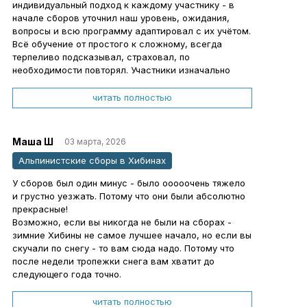
индивидуальный подход к каждому участнику - в
начале сборов уточнил наш уровень, ожидания,
вопросы и всю программу адаптировал с их учётом.
Всё обучение от простого к сложному, всегда
терпеливо подсказывал, страховал, по
необходимости повторял. Участники изначально
были с разным уровнем, но тем не менее всей
командой мы совершили целых четыре
читать полностью
восхождения от 2А до 3Б. Здорово, что Артём
уделял внимание любой казалось бы мелочи, но
благодаря которым значительно проще, удобнее и
Маша Ш
03 марта, 2026
безопаснее ходить в горы.
Альпинистские сборы в Хибинах
Даже в дни непогоды и отдыха после восхождений
организовал для нас выезды на болдер и скалы, так
У сборов был один минус - было ооооочень тяжело
что каждый день сборов был полезным и
и грустно уезжать. Потому что они были абсолютно
эффективным.
прекрасные!
Отдельно хочу отметить комфортный стиль общения,
Возможно, если вы никогда не были на сборах -
всегда всё спокойно и обстоятельно, для меня
зимние Хибины не самое лучшее начало, но если вы
очень важен эмоциональный фон и ценю умение
скучали по снегу - то вам сюда надо. Потому что
инструктора без лишних эмоций вести процесс
после недели тропежки снега вам хватит до
обучения, даже если я объективно туплю)
следующего года точно.
Однозначно рекомендую!
У нашего отделения инструктором была Ася -
чудесный человек, который много раз отвечал на
читать полностью