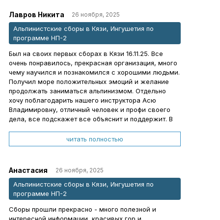
которых успеваешь только вернуться — и уже снова
Лавров Никита
хочется в следующее приключение.
26 ноября, 2025
Maunting Guru, спасибо за путь, за опыт, за
Альпинистские сборы в Кязи, Ингушетия по
атмосферу и за людей.
программе НП-2
Пусть таких сборов будет ещё много — я
обязательно вернусь!
Был на своих первых сборах в Кязи 16.11.25. Все
очень понравилось, прекрасная организация, много
чему научился и познакомился с хорошими людьми.
Получил море положительных эмоций и желание
продолжать заниматься альпинизмом. Отдельно
хочу поблагодарить нашего инструктора Асю
Владимировну, отличный человек и профи своего
дела, все подскажет все объяснит и поддержит. В
общем очень рад что на свои первые сборы попал к
ней и в эту организацию. Спасибо за воспоминания
читать полностью
и приятно проведенное время!
Анастасия
26 ноября, 2025
Альпинистские сборы в Кязи, Ингушетия по
программе НП-2
Сборы прошли прекрасно - много полезной и
интересной информации, красивых гор и