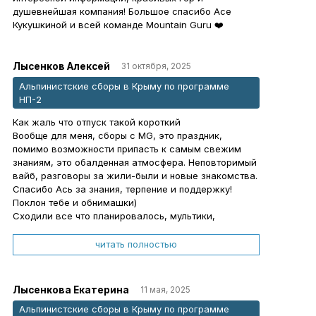
душевнейшая компания! Большое спасибо Асе
Кукушкиной и всей команде Mountain Guru ❤️
Лысенков Алексей
31 октября, 2025
Альпинистские сборы в Крыму по программе
НП-2
Как жаль что отпуск такой короткий
Вообще для меня, сборы с MG, это праздник,
помимо возможности припасть к самым свежим
знаниям, это обалденная атмосфера. Неповторимый
вайб, разговоры за жили-были и новые знакомства.
Спасибо Ась за знания, терпение и поддержку!
Поклон тебе и обнимашки)
Сходили все что планировалось, мультики,
маршруты, отработали отдельные элементы на
скалах. Стал намного лучше понимать логику
читать полностью
работы в связке.
Побывали в разных районах.
Хочу отметить отличную организацию сборов, а так
Лысенкова Екатерина
11 мая, 2025
же гибкость в реализации плана.
Альпинистские сборы в Крыму по программе
Получили рекомендации на будущее.