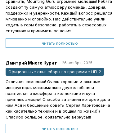
сравнить, Mounting Guru огромные молодцы! Ребята
создают ту самую атмосферу команды, доверия,
поддержки и уверенности. Каждый вопрос решался
мгновенно и спокойно. Нас действительно учили
ходить в горы безопасно, работать в стрессовых
ситуациях и принимать решения.
Огромное спасибо нашему инструктору Сергею
Тарасову! Горит своим делом и это заражает,
читать полностью
вдохновляет. С таким тренером хочется становиться
лучше, сильнее, хочется стараться, тренироваться,
запоминать и не подводить. Его честность, полное
Дмитрий Много Курит
26 ноября, 2025
отсутствие пафоса и надменности, чем страдают
Официальные альп.сборы по программе НП-2
именитые альпинисты, его поддержка, чувство
юмора, его фирменные анекдоты, вокал и по-
Отличная компания! Очень хорошие и опытные
домашнему тёплая атмосфера — бесценны!!!
инструктора, максимально дружелюбная и
Сергей Харитонович, ван лав!
позитивная атмосфера в коллективе и куча
Спасибо Асеньке за участие, внимание к каждому,
приятных эмоций! Спасибо за знания которые дала
за ценные советы, неравнодушие. И, конечно, за
нам Ася и бесценные советы Сергея Харитоновича
невероятно разнообразные сны, от которых сводило
как касательно техники и в общем по жизни)))
живот от смеха)
Спасибо большое, обязательно вернусь!!!
Думаю, что Maunting Guru притягивает только
самых интересных людей. Разносторонних, ярких,
читать полностью
живых, нескучных. С огромной радостью прожила
все десять дней с ребятами. Это те сборы, с