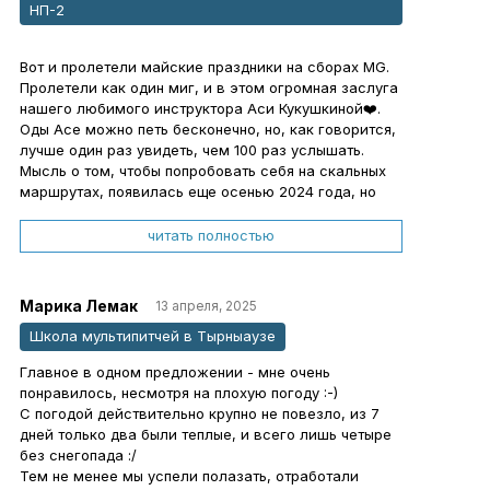
НП-2
Одним словом MG вы профи.
Желаю дальнейшего развития и процветания.
P.S.
Вот и пролетели майские праздники на сборах MG.
Яростно рекомендую всем
Пролетели как один миг, и в этом огромная заслуга
нашего любимого инструктора Аси Кукушкиной❤️.
Оды Асе можно петь бесконечно, но, как говорится,
лучше один раз увидеть, чем 100 раз услышать.
Мысль о том, чтобы попробовать себя на скальных
маршрутах, появилась еще осенью 2024 года, но
было много сомнений по поводу уровня лазания, а
на тот момент, прямо скажем, он был чуть ниже 0. )))
читать полностью
Поделившись своей тревогой с Асей, мы получили
не только рекомендации по тренировкам, но и
помощь в поиске хороших инструкторов в нашем
Марика Лемак
13 апреля, 2025
городе. Результат не заставил себя долго ждать, и
Школа мультипитчей в Тырныаузе
на сборах мы чувствовали себя однозначно более
уверено. Много лазали в разных секторах Крыма,
Главное в одном предложении - мне очень
мало спали, много ели ))) После каждого
понравилось, несмотря на плохую погоду :-)
восхождения разбиралась работа связки.
С погодой действительно крупно не повезло, из 7
Совместно находили точки роста и как можно
дней только два были теплые, и всего лишь четыре
оптимизировать работу на маршруте. В общем, было
без снегопада :/
очень классно! Также хотелось отдельно
Тем не менее мы успели полазать, отработали
поблагодарить Кудрявцеву Анну за утренние зарядки