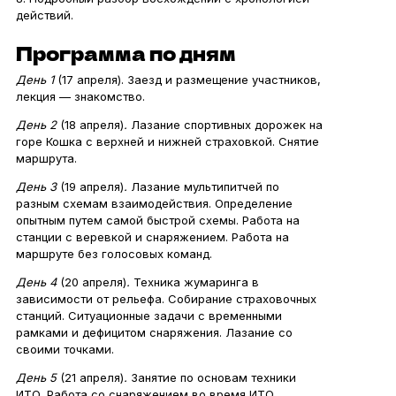
действий.
Программа по дням
День 1
(17 апреля). Заезд и размещение участников,
лекция — знакомство.
День 2
(18 апреля)
.
Лазание спортивных дорожек на
горе Кошка с верхней и нижней страховкой. Снятие
маршрута.
День 3
(19 апреля)
.
Лазание мультипитчей по
разным схемам взаимодействия. Определение
опытным путем самой быстрой схемы. Работа на
станции с веревкой и снаряжением. Работа на
маршруте без голосовых команд.
День 4
(20 апреля)
.
Техника жумаринга в
зависимости от рельефа. Собирание страховочных
станций. Ситуационные задачи с временными
рамками и дефицитом снаряжения. Лазание со
своими точками.
День 5
(21 апреля)
.
Занятие по основам техники
ИТО. Работа со снаряжением во время ИТО.